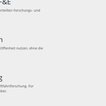
 F&E
verteilten Forschungs- und
n
 Offenheit nutzen, ohne die
g
ftfahrtforschung. Für
eber.