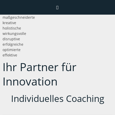
maßgeschneiderte
Home
kreative
holistische
wirkungsvolle
disruptive
Menü
erfolgreiche
optimierte
Leistungen
effektive
Interaktion
Ihr Partner für
Aktionsfelder
Forschung
Kontakt
Languages
Innovation
Beratung
Impressum
Deutsch
Coaching
Datenschutz
Individuelles Coaching
English