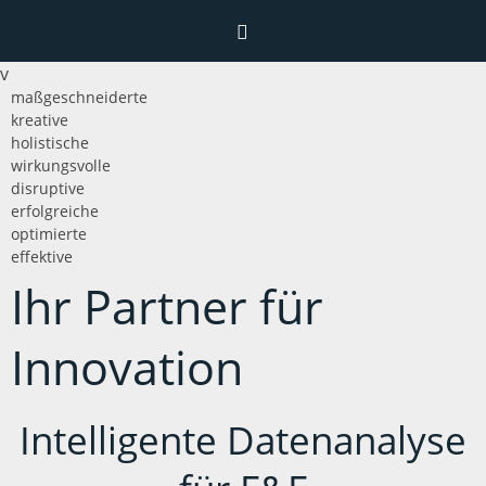
v
Home
maßgeschneiderte
kreative
holistische
wirkungsvolle
Menü
disruptive
erfolgreiche
Leistungen
optimierte
Interaktion
effektive
Aktionsfelder
Forschung
Ihr Partner für
Kontakt
Languages
Beratung
Impressum
Innovation
Deutsch
Coaching
Datenschutz
English
Intelligente Datenanalyse