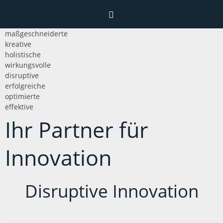
maßgeschneiderte
Home
kreative
holistische
wirkungsvolle
disruptive
Menü
erfolgreiche
optimierte
Leistungen
effektive
Interaktion
Ihr Partner für
Aktionsfelder
Forschung
Kontakt
Languages
Innovation
Beratung
Impressum
Deutsch
Coaching
Datenschutz
Disruptive Innovation
English