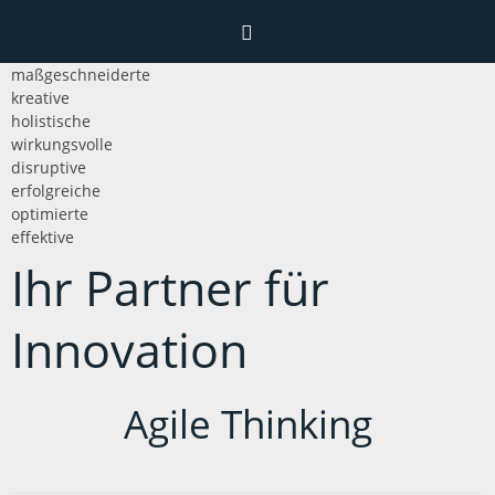
maßgeschneiderte
Home
kreative
holistische
wirkungsvolle
disruptive
Menü
erfolgreiche
optimierte
Leistungen
effektive
Interaktion
Ihr Partner für
Aktionsfelder
Forschung
Kontakt
Languages
Innovation
Beratung
Impressum
Deutsch
Coaching
Datenschutz
Agile Thinking
English